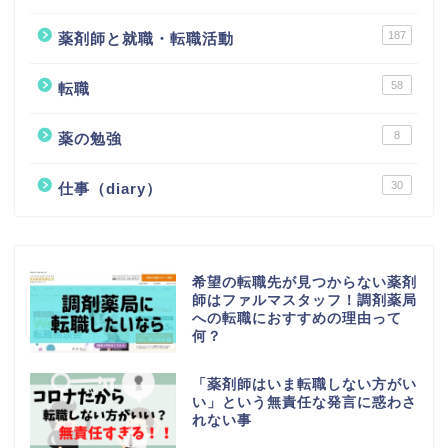
187
薬剤師と就職・転職活動
58
転職
8
薬の勉強
30
仕事（diary）
希望の転職先が見つからない薬剤
師はファルマスタッフ！調剤薬局
への転職におすすめの理由って
何？
「薬剤師はいま転職しない方がい
い」という無責任な発言に惑わさ
れない事