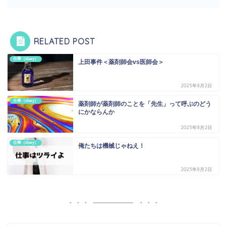
RELATED POST
仕事（diary）
上田事件＜薬剤師会vs医師会＞
2025年8月2日
仕事（diary）
薬剤師が薬剤師のことを「先生」って呼ぶのどう
にかならんか
2025年8月2日
仕事（diary）
俺たちは機械じゃねえ！
2025年8月2日