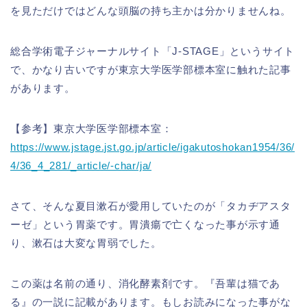
を見ただけではどんな頭脳の持ち主かは分かりませんね。
総合学術電子ジャーナルサイト「J-STAGE」というサイト
で、かなり古いですが東京大学医学部標本室に触れた記事
があります。
【参考】東京大学医学部標本室：
https://www.jstage.jst.go.jp/article/igakutoshokan1954/36/
4/36_4_281/_article/-char/ja/
さて、そんな夏目漱石が愛用していたのが「タカヂアスタ
ーゼ」という胃薬です。胃潰瘍で亡くなった事が示す通
り、漱石は大変な胃弱でした。
この薬は名前の通り、消化酵素剤です。『吾輩は猫であ
る』の一説に記載があります。もしお読みになった事がな