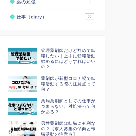
薬の勉強
8
仕事（diary）
30
管理薬剤師だけど辞めて転
職したい｜上手に転職活動
始めるにはどうすればいい
の？
薬剤師が新型コロナ禍で転
職活動する際の注意点って
何？
薬局薬剤師としての仕事が
つまらない。対処法って何
かある？
男性薬剤師は転職に有利な
の？【求人募集の傾向と転
職活動の注意点】