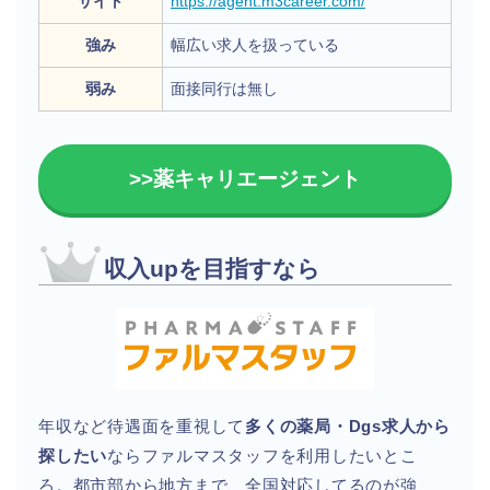
サイト
https://agent.m3career.com/
強み
幅広い求人を扱っている
弱み
面接同行は無し
>>薬キャリエージェント
収入upを目指すなら
年収など待遇面を重視して
多くの薬局・Dgs求人から
探したい
ならファルマスタッフを利用したいとこ
ろ。都市部から地方まで、全国対応してるのが強