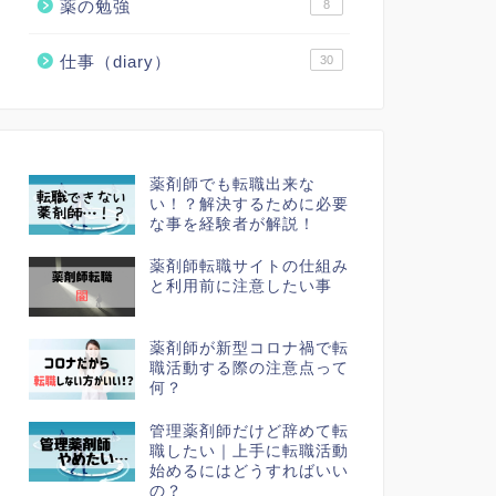
薬の勉強
8
仕事（diary）
30
薬剤師でも転職出来な
い！？解決するために必要
な事を経験者が解説！
薬剤師転職サイトの仕組み
と利用前に注意したい事
薬剤師が新型コロナ禍で転
職活動する際の注意点って
何？
管理薬剤師だけど辞めて転
職したい｜上手に転職活動
始めるにはどうすればいい
の？