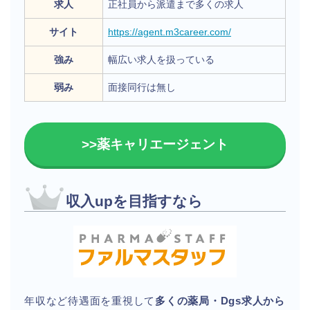
求人
正社員から派遣まで多くの求人
サイト
https://agent.m3career.com/
強み
幅広い求人を扱っている
弱み
面接同行は無し
>>薬キャリエージェント
収入upを目指すなら
年収など待遇面を重視して
多くの薬局・Dgs求人から