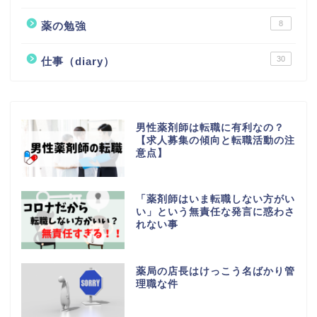
8
薬の勉強
30
仕事（diary）
男性薬剤師は転職に有利なの？
【求人募集の傾向と転職活動の注
意点】
「薬剤師はいま転職しない方がい
い」という無責任な発言に惑わさ
れない事
薬局の店長はけっこう名ばかり管
理職な件