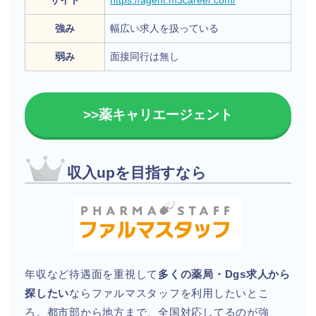
サイト
https://agent.m3career.com/
強み
幅広い求人を扱っている
弱み
面接同行は無し
>>薬キャリエージェント
収入upを目指すなら
年収など待遇面を重視して
多くの薬局・Dgs求人から
探したい
ならファルマスタッフを利用したいとこ
ろ。都市部から地方まで、全国対応してるのが強