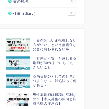
薬の勉強
8
仕事（diary）
30
「薬剤師はいま転職しない
方がいい」という無責任な
発言に惑わされない事
「将来が不安」と感じる薬
剤師が30代までにしてお
きたいこと
薬局薬剤師としての仕事が
つまらない。対処法って何
かある？
男性薬剤師は転職に有利な
の？【求人募集の傾向と転
職活動の注意点】