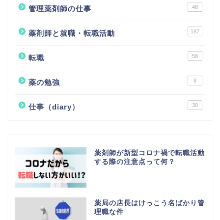
48
管理薬剤師の仕事
187
薬剤師と就職・転職活動
58
転職
8
薬の勉強
30
仕事（diary）
薬剤師が新型コロナ禍で転職活動
する際の注意点って何？
薬局の店長はけっこう名ばかり管
理職な件