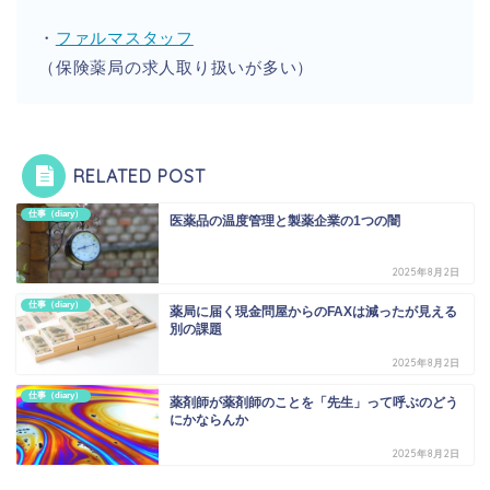
・
ファルマスタッフ
（保険薬局の求人取り扱いが多い）
RELATED POST
仕事（diary）
医薬品の温度管理と製薬企業の1つの闇
2025年8月2日
仕事（diary）
薬局に届く現金問屋からのFAXは減ったが見える
別の課題
2025年8月2日
仕事（diary）
薬剤師が薬剤師のことを「先生」って呼ぶのどう
にかならんか
2025年8月2日