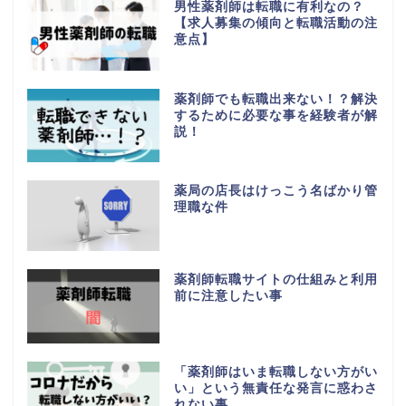
男性薬剤師は転職に有利なの？
【求人募集の傾向と転職活動の注
意点】
薬剤師でも転職出来ない！？解決
するために必要な事を経験者が解
説！
薬局の店長はけっこう名ばかり管
理職な件
薬剤師転職サイトの仕組みと利用
前に注意したい事
「薬剤師はいま転職しない方がい
い」という無責任な発言に惑わさ
れない事